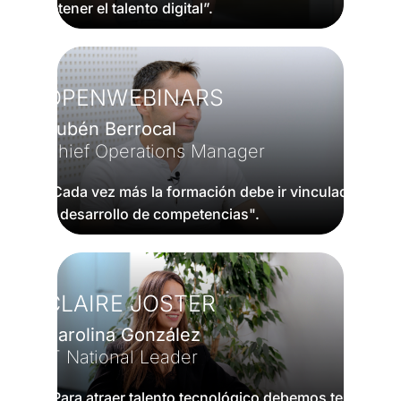
retener el talento digital”.
OPENWEBINARS
Rubén Berrocal
Chief Operations Manager
“Cada vez más la formación debe ir vinculada
al desarrollo de competencias".
CLAIRE JOSTER
Carolina González
IT National Leader
“Para atraer talento tecnológico debemos tener