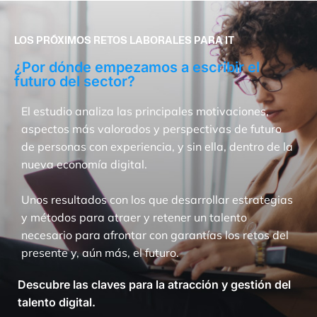
LOS PRÓXIMOS RETOS LABORALES PARA IT
¿Por dónde empezamos a escribir el
futuro del sector?
El estudio analiza las principales motivaciones,
aspectos más valorados y perspectivas de futuro
de personas con experiencia, y sin ella, dentro de la
nueva economía digital.
Unos resultados con los que desarrollar estrategias
y métodos para atraer y retener un talento
necesario para afrontar con garantías los retos del
presente y, aún más, el futuro.
Descubre las claves para la atracción y gestión del
talento digital.